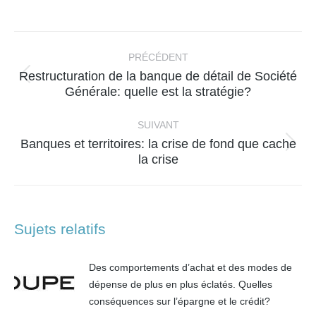
sur
sur
sur
sur
Facebook
X
WhatsApp
LinkedIn
Navigation
article
PRÉCÉDENT
Restructuration de la banque de détail de Société
Article
Générale: quelle est la stratégie?
précédent
:
SUIVANT
Banques et territoires: la crise de fond que cache
Article
la crise
suivant
:
Sujets relatifs
Des comportements d’achat et des modes de
dépense de plus en plus éclatés. Quelles
conséquences sur l’épargne et le crédit?