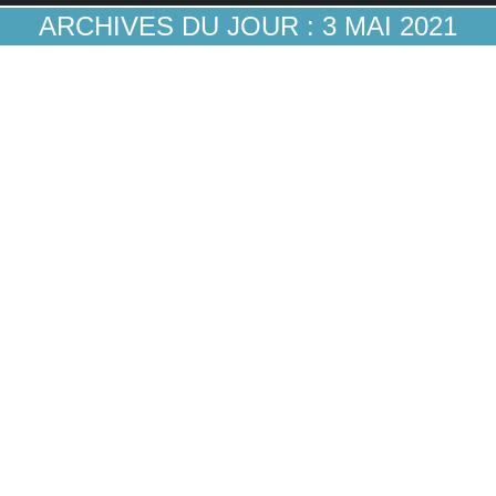
ARCHIVES DU JOUR :
3 MAI 2021
Paiement par mobile: les banques
françaises ne négligent-elles pas trop
l’expérience client?
Expérience client
,
L'avenir des paiements
Par
Guillaume A
3 mai 2021
Que le paiement par mobile se soit nettement