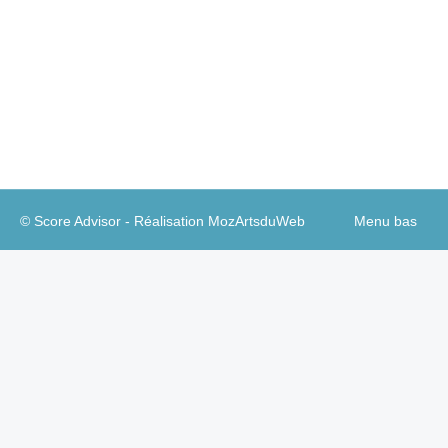
développé en 2020 en France, cela semble
incontestable. Mais dans quelle mesure ? Sous
quelles perspectives ? Tentons de décrypter
quelques tendances dans un tableau très flou.
© Score Advisor - Réalisation
MozArtsduWeb
Menu bas