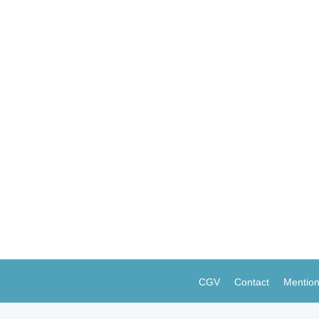
n France
re 2021
urélie L’Hostis, analyste senior, livre l’un des rares chiffrages 
CGV
Contact
Mention