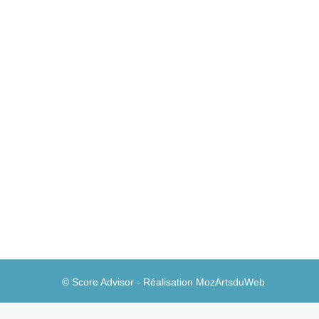
Un état des lieux du bien-être financier e
Stratégies clientèles
Par
Guillaume A
21 septemb
Dans un récent billet sur le site de Forrester, A
bien-être financier en France.
© Score Advisor - Réalisation
MozArtsduWeb