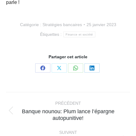
parle !
Catégorie :
Stratégies bancaires
25 janvier 2023
Étiquettes :
Finance et société
Partager cet article
Partager
Partager
Partager
Partager
sur
sur
sur
sur
Facebook
X
WhatsApp
LinkedIn
Navigation
article
PRÉCÉDENT
Banque nounou: Plum lance l’épargne
Article
autopunitive!
précédent
:
SUIVANT