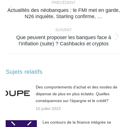
article
PRÉCÉDENT
Actualités des néobanques : le FMI met en garde,
Article
N26 inquiète, Starling confirme, …
précédent
:
SUIVANT
Que peuvent proposer les banques face à
Article
l’inflation (suite) ? Cashbacks et cryptos
suivant
:
Sujets relatifs
Des comportements d’achat et des modes de
dépense de plus en plus éclatés. Quelles
conséquences sur l’épargne et le crédit?
10 juillet 2023
Les contours de la finance intégrée se