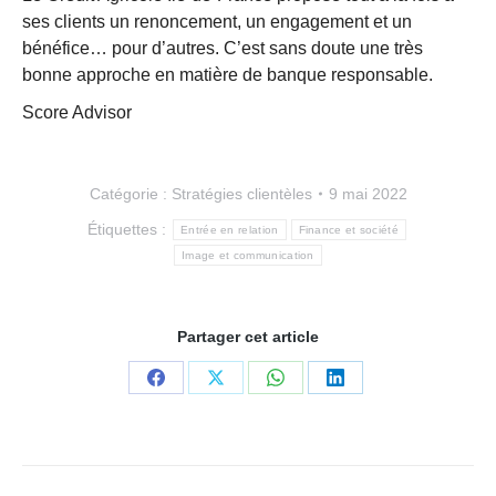
ses clients un renoncement, un engagement et un
bénéfice… pour d’autres. C’est sans doute une très
bonne approche en matière de banque responsable.
Score Advisor
Catégorie :
Stratégies clientèles
9 mai 2022
Étiquettes :
Entrée en relation
Finance et société
Image et communication
Partager cet article
Partager
Partager
Partager
Partager
sur
sur
sur
sur
Facebook
X
WhatsApp
LinkedIn
Navigation