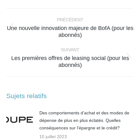
Facebook
X
WhatsApp
LinkedIn
Navigation
article
PRÉCÉDENT
Une nouvelle innovation majeure de BofA (pour les
Article
abonnés)
précédent
:
SUIVANT
Les premières offres de leasing social (pour les
Article
abonnés)
suivant
:
Sujets relatifs
Des comportements d’achat et des modes de
dépense de plus en plus éclatés. Quelles
conséquences sur l’épargne et le crédit?
10 juillet 2023