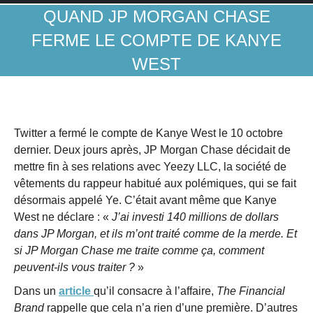
QUAND JP MORGAN CHASE
FERME LE COMPTE DE KANYE
WEST
Twitter a fermé le compte de Kanye West le 10 octobre
dernier. Deux jours après, JP Morgan Chase décidait de
mettre fin à ses relations avec Yeezy LLC, la société de
vêtements du rappeur habitué aux polémiques, qui se fait
désormais appelé Ye. C’était avant même que Kanye
West ne déclare : «
J’ai investi 140 millions de dollars
dans JP Morgan, et ils m’ont traité comme de la merde. Et
si JP Morgan Chase me traite comme ça, comment
peuvent-ils vous traiter ?
»
Dans un
article
qu’il consacre à l’affaire,
The Financial
Brand
rappelle que cela n’a rien d’une première. D’autres