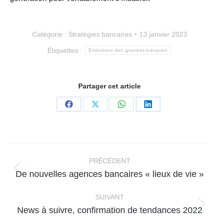
Catégorie :
Stratégies bancaires
13 janvier 2023
Étiquettes :
Evolutions des grandes banques
Partager cet article
Partager
Partager
Partager
Partager
sur
sur
sur
sur
Facebook
X
WhatsApp
LinkedIn
Navigation
article
PRÉCÉDENT
Article
De nouvelles agences bancaires « lieux de vie »
précédent
:
SUIVANT
Article
News à suivre, confirmation de tendances 2022