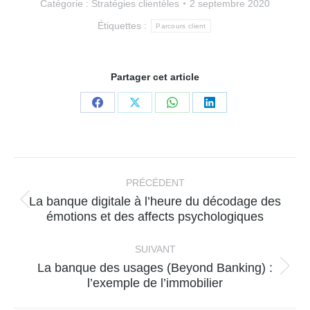
Catégorie :
Stratégies clientèles
2 septembre 2020
Étiquettes :
Parcours client
Partager cet article
Partager
Partager
Partager
Partager
sur
sur
sur
sur
Facebook
X
WhatsApp
LinkedIn
Navigation
article
PRÉCÉDENT
La banque digitale à l’heure du décodage des
Article
émotions et des affects psychologiques
précédent
:
SUIVANT
La banque des usages (Beyond Banking) :
Article
l’exemple de l’immobilier
suivant
: