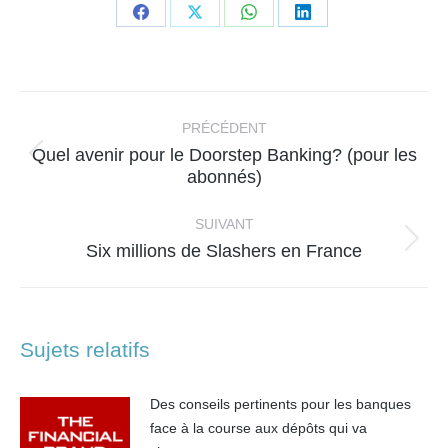
Partager
Partager
Partager
Partager
sur
sur
sur
sur
Facebook
X
WhatsApp
LinkedIn
Navigation
article
PRÉCÉDENT
Quel avenir pour le Doorstep Banking? (pour les
Article
abonnés)
précédent
:
SUIVANT
Article
Six millions de Slashers en France
suivant
:
Sujets relatifs
Des conseils pertinents pour les banques
face à la course aux dépôts qui va