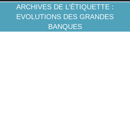
ARCHIVES DE L’ÉTIQUETTE :
EVOLUTIONS DES GRANDES
BANQUES
Protégé : N26 : un modèle économique
soutenable? (pour les abonnés)
Néo-banques
Par
Guillaume A
8 novembre 2022
Ce contenu est protégé par un mot de passe. Pour
le voir, veuillez saisir votre mot de passe ci-
dessous :
Mot de passe :