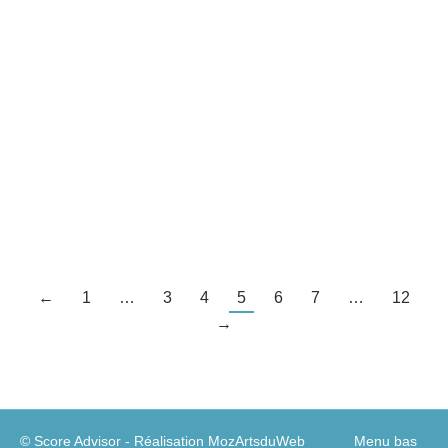
Stratégies bancaires
Par
Guillaume A
7 juillet 2022
Ce contenu est protégé par un mot de passe. Pour
le voir, veuillez saisir votre mot de passe ci-
dessous :
Mot de passe :
←
1
…
3
4
5
6
7
…
12
→
© Score Advisor - Réalisation
MozArtsduWeb
Menu bas