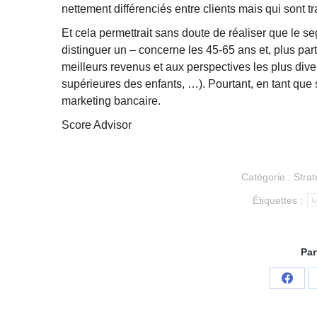
nettement différenciés entre clients mais qui sont t
Et cela permettrait sans doute de réaliser que le se
distinguer un – concerne les 45-65 ans et, plus part
meilleurs revenus et aux perspectives les plus diver
supérieures des enfants, …). Pourtant, en tant que 
marketing bancaire.
Score Advisor
Catégorie :
Strat
Étiquettes :
L
Par
Parta
sur