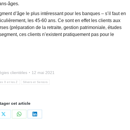
rans-âges.
gment d’âge le plus intéressant pour les banques – s’il faut en
iculièrement, les 45-60 ans. Ce sont en effet les clients aux
ses (préparation de la retraite, gestion patrimoniale, études
segment, ces clients n’existent pratiquement pas pour le
égies clientèles
12 mai 2021
es X et les Z
Silvers et Seniors
tager cet article
ger
Partager
Partager
Partager
sur
sur
sur