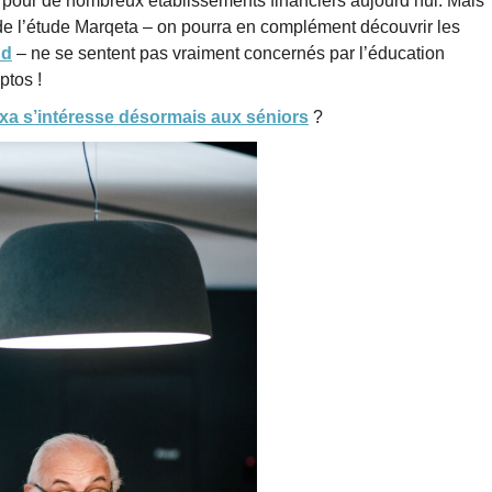
e pour de nombreux établissements financiers aujourd’hui. Mais
 de l’étude Marqeta – on pourra en complément découvrir les
nd
– ne se sentent pas vraiment concernés par l’éducation
ptos !
xa s’intéresse désormais aux
séniors
?