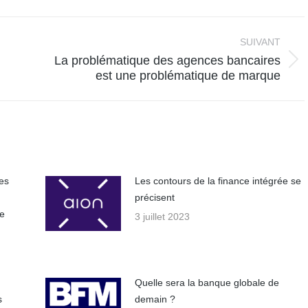
book
X
WhatsApp
LinkedIn
SUIVANT
La problématique des agences bancaires
Article
est une problématique de marque
suivant
:
es
Les contours de la finance intégrée se
précisent
le
3 juillet 2023
Quelle sera la banque globale de
s
demain ?