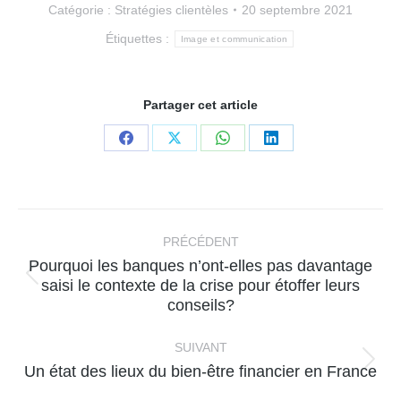
Catégorie :
Stratégies clientèles
20 septembre 2021
Étiquettes :
Image et communication
Partager cet article
Partager
Partager
Partager
Partager
sur
sur
sur
sur
Facebook
X
WhatsApp
LinkedIn
Navigation
article
PRÉCÉDENT
Pourquoi les banques n’ont-elles pas davantage
Article
saisi le contexte de la crise pour étoffer leurs
conseils?
précédent
:
SUIVANT
Article
Un état des lieux du bien-être financier en France
suivant