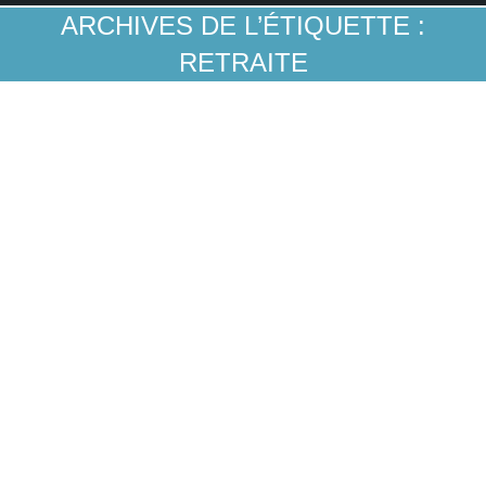
ARCHIVES DE L’ÉTIQUETTE :
RETRAITE
L’épargne retraite des plus jeunes s’est
définitivement installée en France
Epargne & crédit
Par
Guillaume A
4 mai 2023
Et c’est une novation importante. Il y a dix ans,
cette épargne était encore insignifiante. C’était
d’ailleurs une singularité française. Pour notre
part, nous l’avons vue significativement croitre
depuis moins de cinq ans. Selon le 2° Baromètre
des changements de vie de BPCE Assurances,