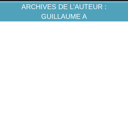
ARCHIVES DE L’AUTEUR :
GUILLAUME A
Pourquoi l’éducation financière est en train
de prendre une grande importance et
pourquoi cela reste mal compris en France?